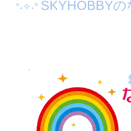
SKYHOBB
°˖✧˖°