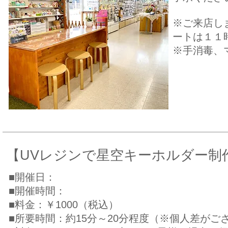
​※ご来店
ートは１１
​※手消毒
​【UVレジンで星空キーホルダー制
■開催日：
​■開催時間：
​■料金：￥1000（税込）
■所要時間：約15分～20分程度（※個人差がご