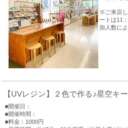
​※ご来店
ートは11
加人数によ
​【UVレジン】２色で作る♪星空キ
■開催日：
■開催時間：
■料金：1000円