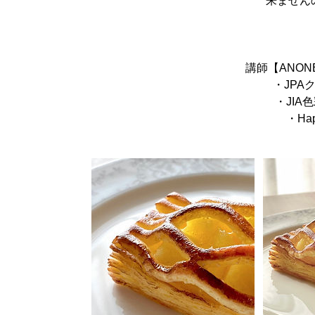
来ません
講師【ANO
・JPA
・JIA
・Ha