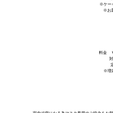
※ケー
※お
料金 ￥
対
※増