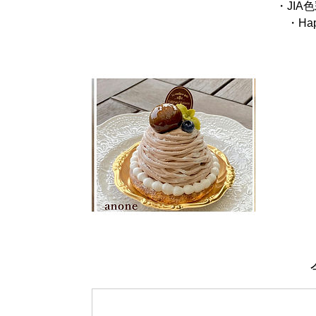
・JIA
・Ha