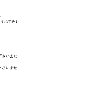
い！
。
りねずみ）
下さいませ
下さいませ